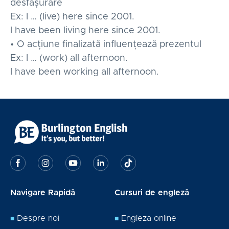
desfășurare
Ex: I … (live) here since 2001.
I have been living here since 2001.
• O acțiune finalizată influențează prezentul
Ex: I … (work) all afternoon.
I have been working all afternoon.
Navigare Rapidă
Cursuri de engleză
Despre noi
Engleza online