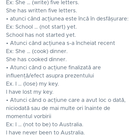
Ex: She … (write) five letters.
She has written five letters.
• atunci când acțiunea este încă în desfășurare:
Ex: School … (not start) yet.
School has not started yet.
• Atunci când acțiunea s-a încheiat recent
Ex: She … (cook) dinner.
She has cooked dinner.
• Atunci când o acțiune finalizată are
influență/efect asupra prezentului
Ex. I … (lose) my key.
I have lost my key.
• Atunci când o acțiune care a avut loc o dată,
niciodată sau de mai multe ori înainte de
momentul vorbirii
Ex: I … (not to be) to Australia.
I have never been to Australia.