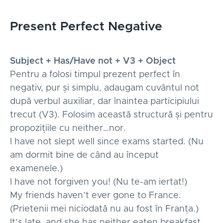
Present Perfect Negative
Subject + Has/Have not + V3 + Object
Pentru a folosi timpul prezent perfect în
negativ, pur și simplu, adaugam cuvântul not
după verbul auxiliar, dar înaintea participiului
trecut (V3). Folosim această structură și pentru
propozițiile cu neither…nor.
I have not slept well since exams started. (Nu
am dormit bine de când au început
examenele.)
I have not forgiven you! (Nu te-am iertat!)
My friends haven’t ever gone to France.
(Prietenii mei niciodată nu au fost în Franța.)
It’s late, and she has neither eaten breakfast