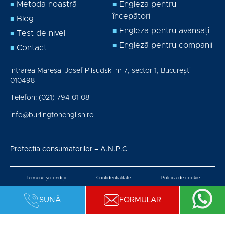
Metoda noastră
Engleza pentru
începători
Blog
Engleza pentru avansați
Test de nivel
Engleză pentru companii
Contact
Intrarea Mareşal Josef Pilsudski nr 7, sector 1, București
010498
Telefon:
(021) 794 01 08
info@burlingtonenglish.ro
Protectia consumatorilor – A.N.P.C
Termene și condiții
Confidentialitate
Politica de cookie
@2026 Burlington English
SUNĂ
FORMULAR