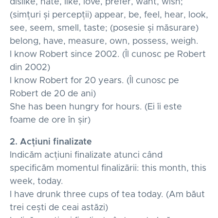
dislike, hate, like, love, prefer, want, wish;
(simțuri și percepții) appear, be, feel, hear, look,
see, seem, smell, taste; (posesie și măsurare)
belong, have, measure, own, possess, weigh.
I know Robert since 2002. (Îl cunosc pe Robert
din 2002)
I know Robert for 20 years. (Îl cunosc pe
Robert de 20 de ani)
She has been hungry for hours. (Ei îi este
foame de ore în șir)
2. Acțiuni finalizate
Indicăm acțiuni finalizate atunci când
specificăm momentul finalizării: this month, this
week, today.
I have drunk three cups of tea today. (Am băut
trei cești de ceai astăzi)