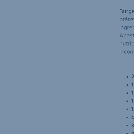
Burge
prânz
ingre
Acest
nutrie
incon
1
1