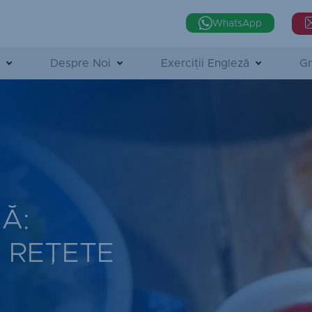
WhatsApp
Despre Noi
Exerciții Engleză
Gr
Ă:
I REȚETE