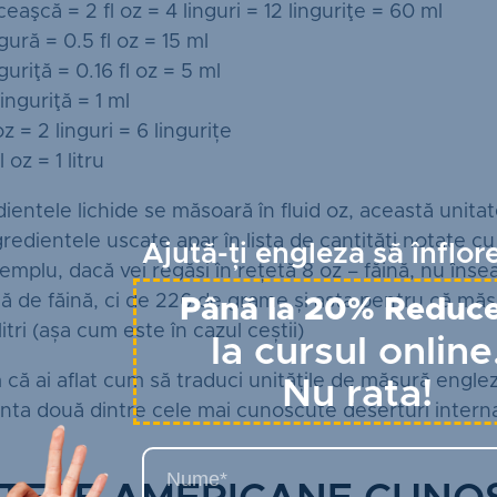
ceaşcă = 2 fl oz = 4 linguri = 12 linguriţe = 60 ml
ngură = 0.5 fl oz = 15 ml
nguriţă = 0.16 fl oz = 5 ml
linguriţă = 1 ml
 oz = 2 linguri = 6 lingurițe
l oz = 1 litru
dientele lichide se măsoară în fluid oz, această unitat
ngredientele uscate apar în lista de cantități notate c
Ajută-ți engleza să înflor
emplu, dacă vei regăsi în rețetă 8 oz – făină, nu îns
ă de făină, ci de 226 de grame și asta pentru că măs
Până la 20% Reduc
litri (așa cum este în cazul ceștii)
la cursul online
că ai aflat cum să traduci unitățile de măsură engleze
Nu rata!
nta două dintre cele mai cunoscute deserturi interna