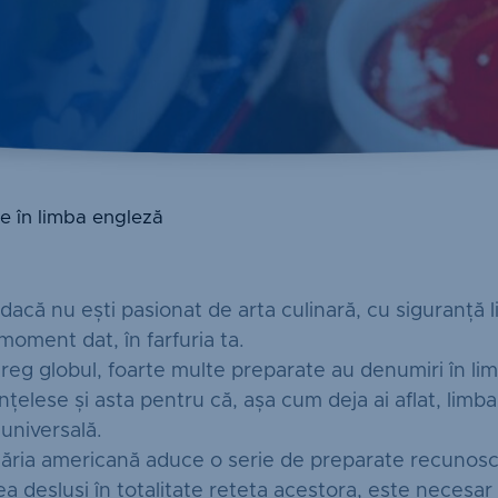
te în limba engleză
 dacă nu ești pasionat de arta culinară, cu siguranță l
 moment dat, în farfuria ta.
treg globul, foarte multe preparate au denumiri în li
înțelese și asta pentru că, așa cum deja ai aflat, lim
 universală.
ăria americană aduce o serie de preparate recunoscu
ea desluși în totalitate rețeta acestora, este necesar