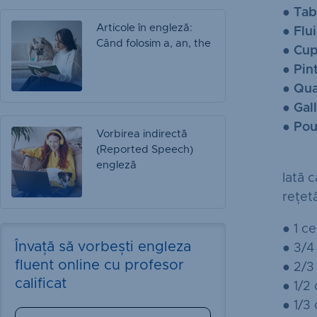
●
Tab
Articole în engleză:
●
Flu
Când folosim a, an, the
●
Cu
●
Pin
●
Qua
●
Gal
●
Pou
Vorbirea indirectă
(Reported Speech)
engleză
Iată 
rețetă
● 1 ce
Învață să vorbești engleza
● 3/4 
fluent online cu profesor
● 2/3 
calificat
● 1/2 
● 1/3 