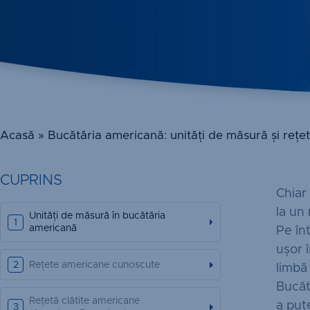
Acasă
»
Bucătăria americană: unități de măsură și rețe
CUPRINS
Chiar
la un
Unități de măsură în bucătăria
americană
Pe în
ușor 
Rețete americane cunoscute
limbă
Bucăt
Rețetă clătite americane
a put