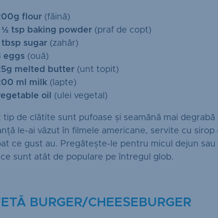
200g flour
(făină)
1 ½ tsp baking powder
(praf de copt)
1 tbsp sugar
(zahăr)
3 eggs
(ouă)
25g melted butter
(unt topit)
200 ml milk
(lapte)
vegetable oil
(ulei vegetal)
 tip de clătite sunt pufoase și seamănă mai degrabă
nță le-ai văzut în filmele americane, servite cu sirop d
bat ce gust au. Pregătește-le pentru micul dejun sau
 ce sunt atât de populare pe întregul glob.
ȚETĂ BURGER/CHEESEBURGER