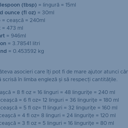
lespoon (tbsp)
= lingură = 15ml
id ounce (fl oz)
= 30ml
p
= ceașcă = 240ml
t
= 473 ml
rt
= 946ml
lon
= 3.78541 litri
nd
= 0.453592 kg
câteva asocieri care îți pot fi de mare ajutor atunci c
 scrisă în limba engleză și să respecți cantitățile.
aşcă = 8 fl oz = 16 linguri = 48 linguriţe = 240 ml
ceaşcă = 6 fl oz= 12 linguri = 36 linguriţe = 180 ml
ceaşcă = 5 fl oz= 11 linguri = 32 linguriţe = 160 ml
ceaşcă = 4 fl oz= 8 linguri = 24 linguriţe = 120 ml
ceaşcă = 3 fl oz = 5 linguri = 16 linguriţe = 80 ml