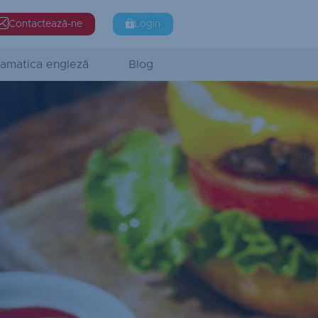
Contactează-ne
Login
amatica engleză
Blog