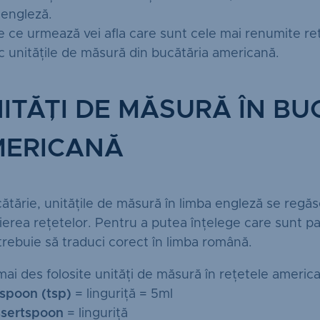
 engleză.
le ce urmează vei afla care sunt cele mai renumite r
c unitățile de măsură din bucătăria americană.
ITĂȚI DE MĂSURĂ ÎN BU
MERICANĂ
cătărie, unitățile de măsură în limba engleză se reg
ierea rețetelor. Pentru a putea înțelege care sunt paș
, trebuie să traduci corect în limba română.
mai des folosite unități de măsură în rețetele americ
spoon (tsp)
= linguriță = 5ml
sertspoon
= linguriță