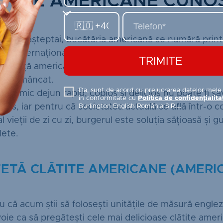
ȚETE AMERICANE CUNO
um te așteptai, bucătăria americană se numără prin
ării internaționale. Gastronomia reprezintă un elemen
TRIMITE
l de viață american. Bucătăria americană se bazează p
or de mâncat.
Da, sunt de acord cu prelucrarea datelor mele
l, un mic dejun rapid, copios și delicios nu poate fi s
în conformitate cu
Politica de confidențialita
kes, iar pentru că societatea actuală se află într-o c
Burlington English România S.R.L.
al vieții de zi cu zi, burgerul este soluția sățioasă și
ete.
ETĂ CLĂTITE AMERICANE (AMERI
u că acum știi să folosești unitățile de măsură englez
voie ca să pregătești cele mai delicioase clătite amer