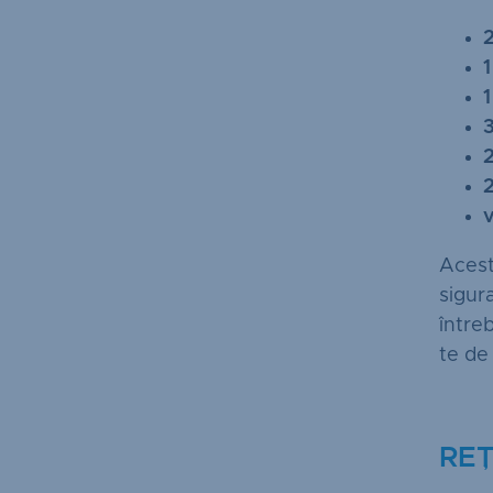
Acest
sigura
între
te de
RE