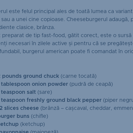
rul este felul principal ales de toată lumea ca varian
 sau a unei cine copioase. Cheeseburgerul adaugă, p
diente clasice, brânza.
 preparat de tip fast-food, gătit corect, este o sursă
nți necesari în zilele active și pentru că se pregăteșt
fundabil, burgerul american poate fi comandat în orice
2 pounds ground chuck
(carne tocată)
1 tablespoon onion powder
(pudră de ceapă)
 teaspoon salt
(sare)
1 teaspoon freshly ground black pepper
(piper negr
2 slices cheese
(brânză – cașcaval, cheddar, emment
burger buns
(chifle)
ketchup
(ketchup)
mayonnaise
(maioneză)