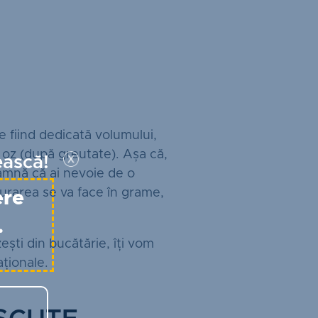
e fiind dedicată volumului,
u oz (după greutate). Așa că,
ească!
eamnă că ai nevoie de o
urarea se va face în grame,
ere
.
ști din bucătărie, îți vom
ționale.