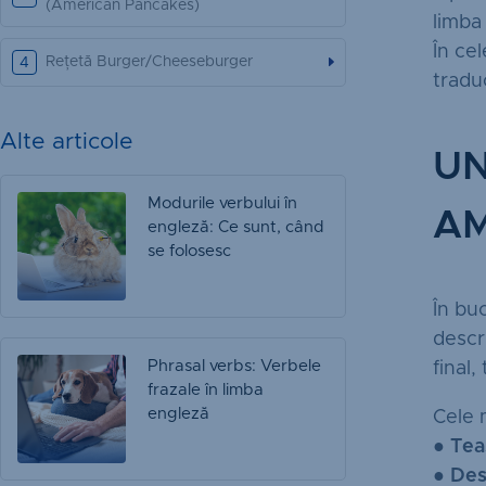
(American Pancakes)
limba
În ce
Rețetă Burger/Cheeseburger
tradu
Alte articole
UN
Modurile verbului în
A
engleză: Ce sunt, când
se folosesc
În bu
descr
Phrasal verbs: Verbele
final
frazale în limba
engleză
Cele 
●
Tea
●
Des