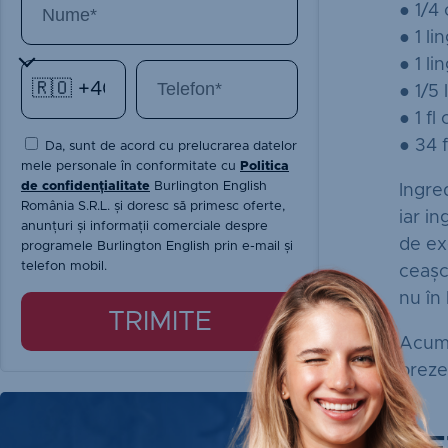
● 1/4 
● 1 li
● 1 li
● 1/5 
● 1 fl
● 34 f
Da, sunt de acord cu prelucrarea datelor
mele personale în conformitate cu
Politica
de confidențialitate
Burlington English
Ingre
România S.R.L. și doresc să primesc oferte,
iar i
anunțuri și informații comerciale despre
de ex
programele Burlington English prin e-mail și
telefon mobil.
ceașc
nu în 
TRIMITE
Acum 
preze