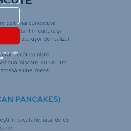
SCUTE
tre cele mai cunoscute
t important în cultura și
e preparate ușor de realizat
 personale
avurat decât cu niște
te
ontinuă mișcare, cu un ritm
 gustoasă a unei mese
CAN PANCAKES)
ești în bucătărie, iată de ce
icane: