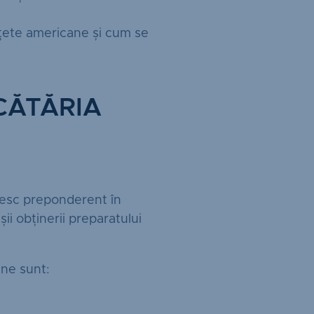
ețete americane și cum se
CĂTĂRIA
ăsesc preponderent în
ii obținerii preparatului
ane sunt: