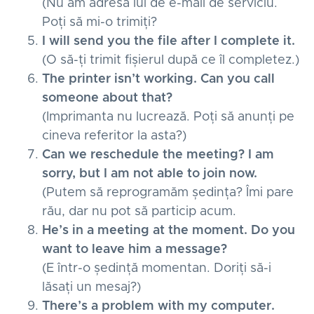
(Nu am adresa lui de e-mail de serviciu.
Poți să mi-o trimiți?
I will send you the file after I complete it.
(O să-ți trimit fișierul după ce îl completez.)
The printer isn’t working. Can you call
someone about that?
(Imprimanta nu lucrează. Poți să anunți pe
cineva referitor la asta?)
Can we reschedule the meeting? I am
sorry, but I am not able to join now.
(Putem să reprogramăm ședința? Îmi pare
rău, dar nu pot să particip acum.
He’s in a meeting at the moment. Do you
want to leave him a message?
(E într-o ședință momentan. Doriți să-i
lăsați un mesaj?)
There’s a problem with my computer.