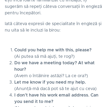
ești încă foarte familiarizat cu limbajul, îți
sugerăm să repeți câteva conversații în engleză
pentru începători.
Iată câteva expresii de specialitate în engleză și
nu uita să le incluzi la birou:
Could you help me with this, please?
(Ai putea să mă ajuți, te rog?)
Do we have a meeting today? At what
hour?
(Avem o întâlnire astăzi? La ce ora?)
Let me know if you need my help.
(Anunță-mă dacă pot să te ajut cu ceva)
I don’t have his work email address. Can
you send it to me?