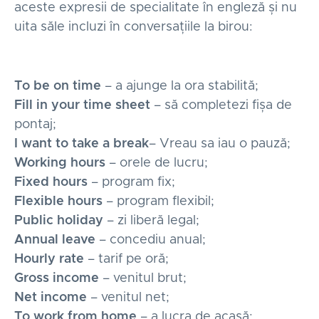
aceste expresii de specialitate în engleză și nu
uita săle incluzi în conversațiile la birou:
To be on time
– a ajunge la ora stabilită;
Fill in your time sheet
– să completezi fișa de
pontaj;
I want to take a break
– Vreau sa iau o pauză;
Working hours
– orele de lucru;
Fixed hours
– program fix;
Flexible hours
– program flexibil;
Public holiday
– zi liberă legal;
Annual leave
– concediu anual;
Hourly rate
– tarif pe oră;
Gross income
– venitul brut;
Net income
– venitul net;
To work from home
– a lucra de acasă;