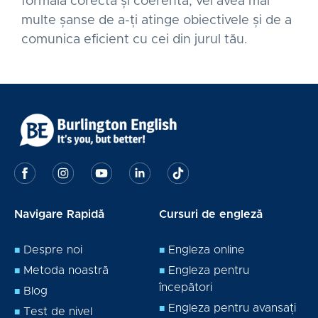
formală corectă și coerentă, vei avea mai
multe șanse de a-ți atinge obiectivele și de a
comunica eficient cu cei din jurul tău.
Navigare Rapidă
Cursuri de engleză
Despre noi
Engleza online
Metoda noastră
Engleza pentru
începători
Blog
Engleza pentru avansați
Test de nivel